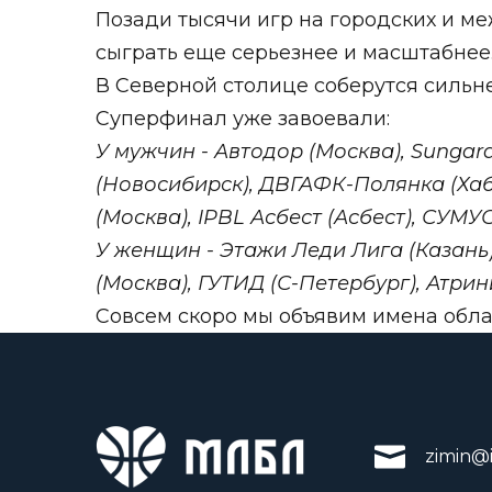
Позади тысячи игр на городских и ме
сыграть еще серьезнее и масштабнее
В Северной столице соберутся силь
Суперфинал уже завоевали:
У мужчин - Автодор (Москва), Sungar
(Новосибирск), ДВГАФК-Полянка (Хаба
(Москва), IPBL Асбест (Асбест), СУМУ
У женщин - Этажи Леди Лига (Казань)
(Москва), ГУТИД (С-Петербург), Атрин
Совсем скоро мы объявим имена облад
zimin@i