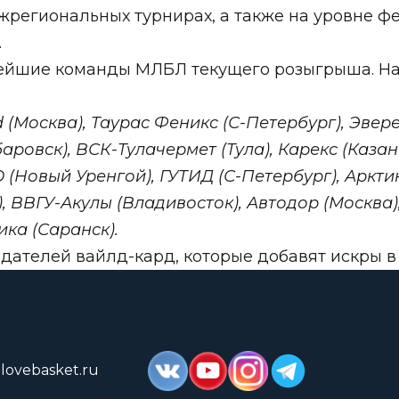
жрегиональных турнирах, а также на уровне ф
.
нейшие команды МЛБЛ текущего розыгрыша. На
d (Москва), Таурас Феникс (С-Петербург), Эвер
ровск), ВСК-Тулачермет (Тула), Карекс (Казан
О (Новый Уренгой), ГУТИД (С-Петербург), Аркти
, ВВГУ-Акулы (Владивосток), Автодор (Москва),
ика (Саранск).
ателей вайлд-кард, которые добавят искры в 
lovebasket.ru