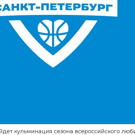
ройдет кульминация сезона всероссийского люб