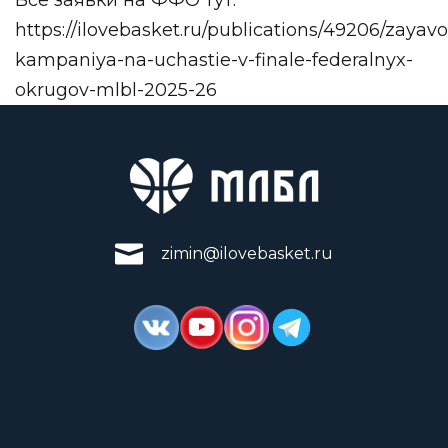
Все заявки на ФФО тут:
https://ilovebasket.ru/publications/49206/zayav
kampaniya-na-uchastie-v-finale-federalnyx-
okrugov-mlbl-2025-26
zimin@ilovebasket.ru