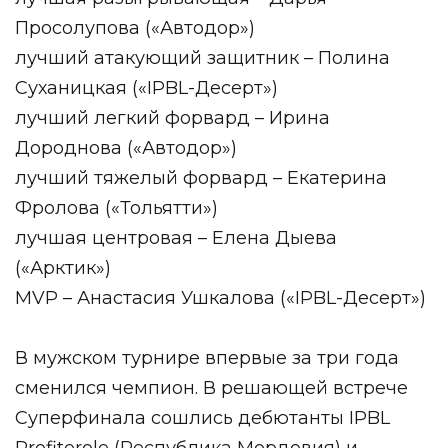
Просолупова («Автодор»)
лучший атакующий защитник – Полина
Суханицкая («IPBL-Десерт»)
лучший легкий форвард – Ирина
Дороднова («Автодор»)
лучший тяжелый форвард – Екатерина
Фролова («Тольятти»)
лучшая центровая – Елена Дыева
(«Арктик»)
MVP – Анастасия Ушкалова («IPBL-Десерт»)
В мужском турнире впервые за три года
сменился чемпион. В решающей встрече
Суперфинала сошлись дебютанты IPBL
Profiterole (Республика Мордовия) и