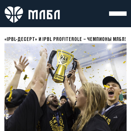
«IPBL-ДЕСЕРТ» И IPBL PROFITEROLE – ЧЕМПИОНЫ МЛБЛ!