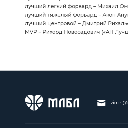
лучший легкий форвард – Михаил Ом
лучший тяжелый форвард – Акоп Ану
лучший центровой – Дмитрий Рихальс
MVP – Рихорд Новосадович («АН Лучш
zimin@i