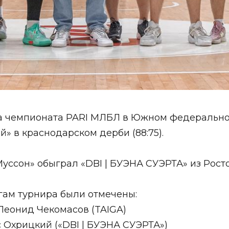
 чемпионата PARI МЛБЛ в Южном федеральном
» в краснодарском дерби (88:75).
уссон» обыграл «DBI | БУЭНА СУЭРТА» из Ростов
ам турнира были отмечены:
еонид Чекомасов (TAIGA)
Охрицкий («DBI | БУЭНА СУЭРТА»)