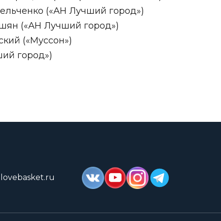
ельченко («АН Лучший город»)
шян («АН Лучший город»)
кий («Муссон»)
ий город»)
lovebasket.ru