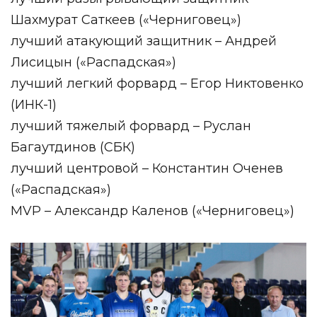
Шахмурат Саткеев («Черниговец»)
лучший атакующий защитник – Андрей
Лисицын («Распадская»)
лучший легкий форвард – Егор Никтовенко
(ИНК-1)
лучший тяжелый форвард – Руслан
Багаутдинов (СБК)
лучший центровой – Константин Оченев
(«Распадская»)
MVP – Александр Каленов («Черниговец»)