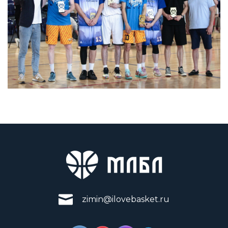
zimin@ilovebasket.ru