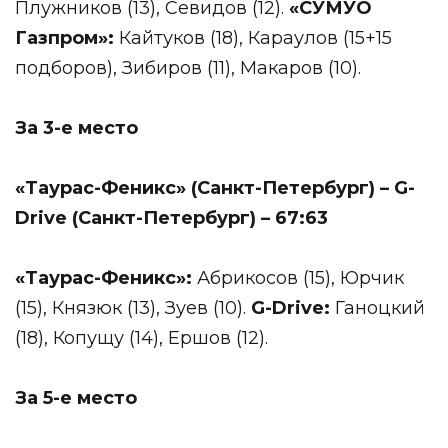
Плужников (13), Севидов (12).
«СУМУО
Газпром»:
Кайтуков (18), Караулов (15+15
подборов), Зибиров (11), Макаров (10).
За 3-е место
«Таурас-Феникс» (Санкт-Петербург) –
G
-
Drive
(Санкт-Петербург) – 67:63
«Таурас-Феникс»:
Абрикосов (15), Юрчик
(15), Князюк (13), Зуев (10).
G
-
Drive
:
Ганоцкий
(18), Копущу (14), Ершов (12).
За 5-е место