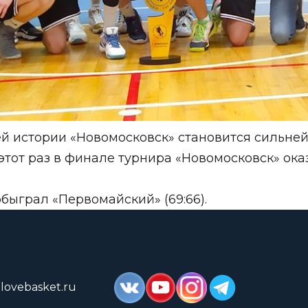
оей истории «Новомосковск» становится сильн
тот раз в финале турнира «Новомосковск» оказа
обыграл «Первомайский» (69:66).
lovebasket.ru