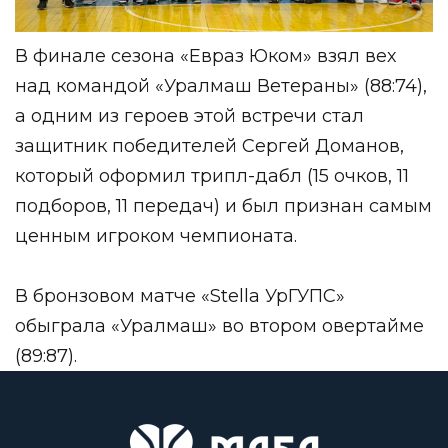
В финале сезона «Евраз Юком» взял вех
над командой «Уралмаш Ветераны» (88:74),
а одним из героев этой встречи стал
защитник победителей Сергей Доманов,
который оформил трипл-дабл (15 очков, 11
подборов, 11 передач) и был признан самым
ценным игроком чемпионата.
В бронзовом матче «Stella УрГУПС»
обыграла «Уралмаш» во втором овертайме
(89:87).