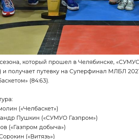
езона, который прошел в Челябинске, «СУМУО
) и получает путевку на Суперфинал МЛБЛ 2021
аскетом» (84:63).
ура:
олин («Челбаскет»)
андр Пушкин («СУМУО Газпром»)
в («Газпром добыча»)
орокин («Витязь»)