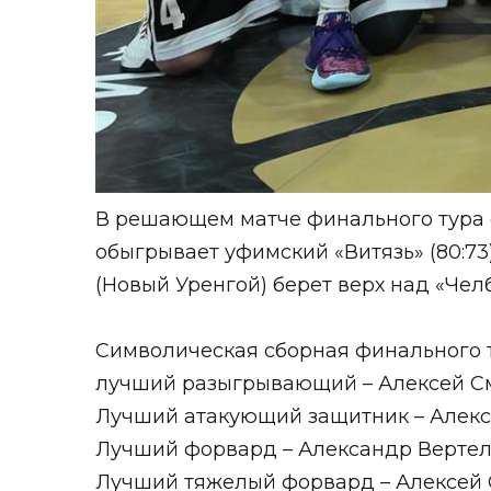
В решающем матче финального тура с
обыгрывает уфимский «Витязь» (80:73
(Новый Уренгой) берет верх над «Челб
Символическая сборная финального т
лучший разыгрывающий – Алексей См
Лучший атакующий защитник – Алекс
Лучший форвард – Александр Вертело
Лучший тяжелый форвард – Алексей С