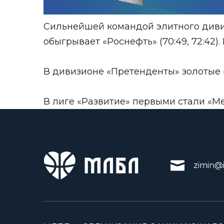
Сильнейшей командой элитного диви
обыгрывает «Роснефть» (70:49, 72:42).
В дивизионе «Претенденты» золотые м
В лиге «Развитие» первыми стали «Ме
zimin@i