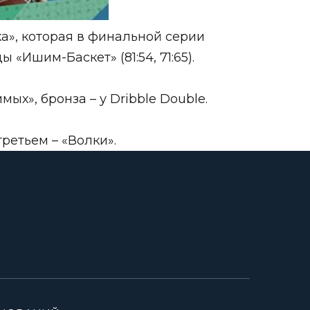
», которая в финальной серии
«Ишим-Баскет» (81:54, 71:65).
х», бронза – у Dribble Double.
ретьем – «Волки».