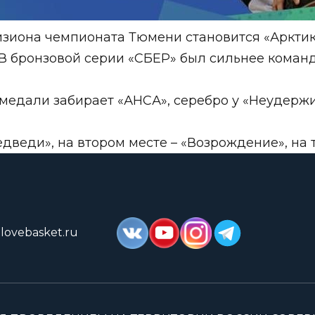
зиона чемпионата Тюмени становится «Арктика
 В бронзовой серии «СБЕР» был сильнее команды 
едали забирает «АНСА», серебро у «Неудержимы
дведи», на втором месте – «Возрождение», на т
lovebasket.ru