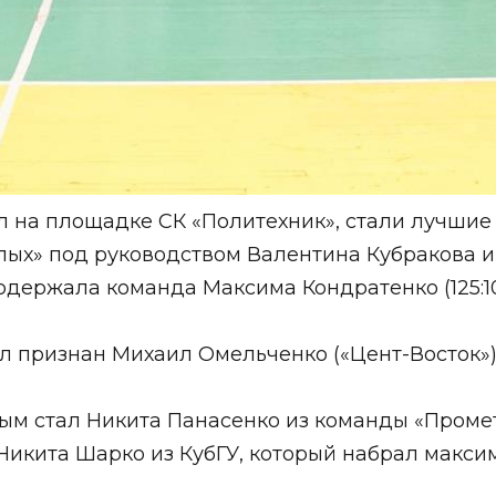
 на площадке СК «Политехник», стали лучшие 
лых» под руководством Валентина Кубракова и
 одержала команда Максима Кондратенко (125:10
 признан Михаил Омельченко («Цент-Восток»),
вым стал Никита Панасенко из команды «Проме
Никита Шарко из КубГУ, который набрал макси