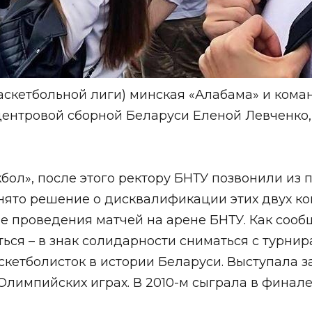
скетбольной лиги) минская «Алабама» и команд
 центровой сборной Беларуси Еленой Левченко,
бол», после этого ректору БНТУ позвонили из 
нято решение о дисквалификации этих двух ком
 проведения матчей на арене БНТУ. Как сообщ
ся – в знак солидарности сниматься с турнира
кетболисток в истории Беларуси. Выступала за
Олимпийских играх. В 2010-м сыграла в финал