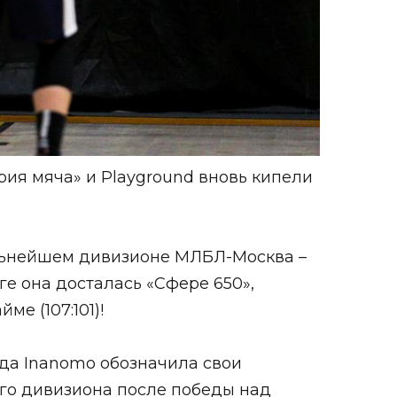
ия мяча» и Playground вновь кипели
ильнейшем дивизионе МЛБЛ-Москва –
ге она досталась «Сфере 650»,
ме (107:101)!
а Inanomo обозначила свои
го дивизиона после победы над