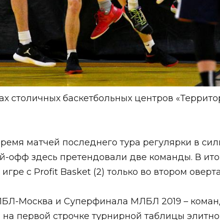
х столичных баскетбольных центров «Территор
время матчей последнего тура регулярки в с
й-офф здесь претендовали две команды. В ито
е с Profit Basket (2) только во втором овертай
Л-Москва и Суперфинала МЛБЛ 2019 – команд
 на первой строчке турнирной таблицы элитно