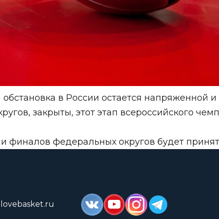
 обстановка в России остается напряженной и
угов, закрыты, этот этап всероссийского чем
и финалов федеральных округов будет принят
lovebasket.ru