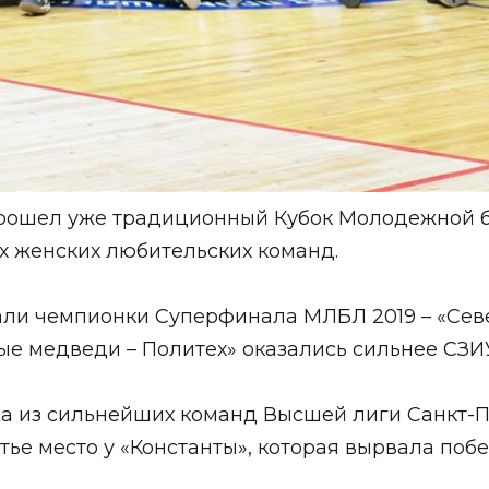
 прошел уже традиционный Кубок Молодежной
ех женских любительских команд.
али чемпионки Суперфинала МЛБЛ 2019 – «Сев
рные медведи – Политех» оказались сильнее СЗИУ
на из сильнейших команд Высшей лиги Санкт-
ретье место у «Константы», которая вырвала по