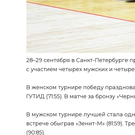
28–29 сентября в Санкт-Петербурге
с участием четырех мужских и четыр
В женском турнире победу празднов
ГУТИД (71:55). В матче за бронзу «Че
В мужском турнире лучшей стала од
встрече обыграв «Зенит-М» (81:59). Т
(90:85).