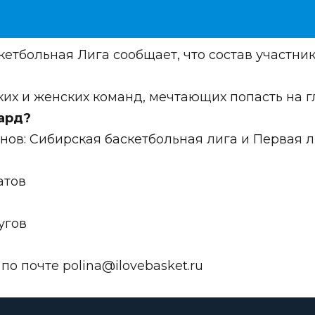
етбольная Лига сообщает, что состав участн
их и женских команд, мечтающих попасть на г
ард?
ов: Сибирская баскетбольная лига и Первая л
атов
угов
 по почте
polina@ilovebasket.ru