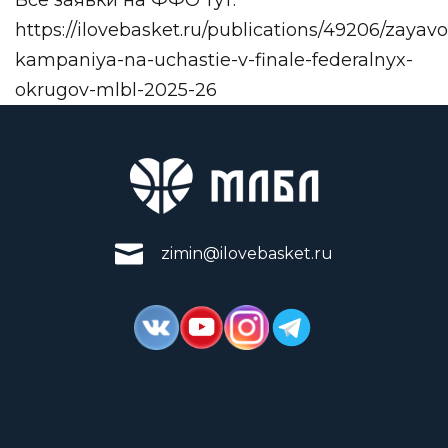
Все заявки на ФФО тут:
https://ilovebasket.ru/publications/49206/zayav
kampaniya-na-uchastie-v-finale-federalnyx-
okrugov-mlbl-2025-26
zimin@ilovebasket.ru