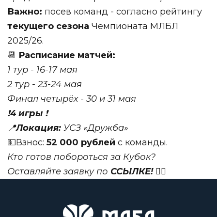
Важно:
посев команд - согласно рейтингу
текущего сезона
Чемпионата МЛБЛ
2025/26.
📆
Расписание матчей:
1 тур - 16-17 мая
2 тур - 23-24 мая
Финал четырёх - 30 и 31 мая
❗️
4 игры
❗️
📍
Локация:
УСЗ «Дружба»
💵
Взнос:
52 000 рублей
с команды.
Кто готов побороться за Кубок?
Оставляйте заявку по
ССЫЛКЕ!
✍🏻