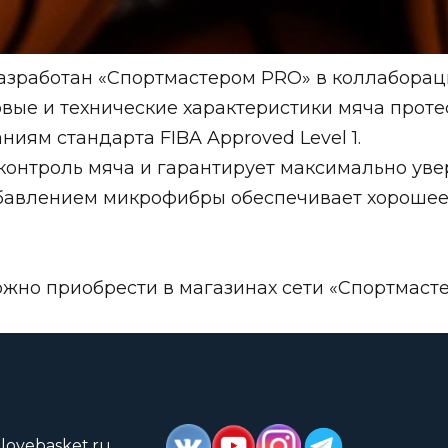
азработан «Спортмастером PRO» в коллабора
вые и технические характеристики мяча прот
иям стандарта FIBA Approved Level 1.
контроль мяча и гарантирует максимально увер
бавлением микрофибры обеспечивает хорошее
ожно приобрести в магазинах сети «Спортмасте
lovebasket.ru