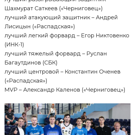
Шахмурат Саткеев («Черниговец»)
лучший атакующий защитник – Андрей
Лисицын («Распадская»)
лучший легкий форвард – Егор Никтовенко
(ИНК-1)
лучший тяжелый форвард – Руслан
Багаутдинов (СБК)
лучший центровой – Константин Оченев
(«Распадская»)
MVP – Александр Каленов («Черниговец»)