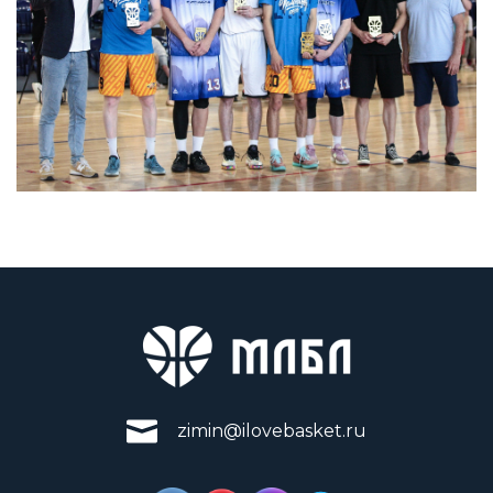
zimin@ilovebasket.ru