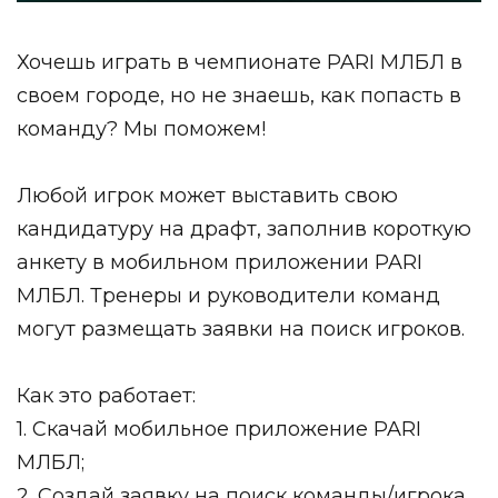
Хочешь играть в чемпионате PARI МЛБЛ в
своем городе, но не знаешь, как попасть в
команду? Мы поможем!
Любой игрок может выставить свою
кандидатуру на драфт,
заполнив короткую
анкету в мобильном приложении PARI
МЛБЛ. Тренеры и руководители команд
могут размещать заявки на поиск игроков.
Как это работает:
1. Скачай мобильное приложение PARI
МЛБЛ;
2. Создай заявку на поиск команды/игрока