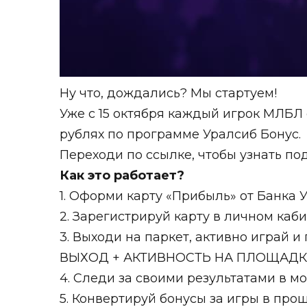
Ну что, дождались? Мы стартуем!
Уже с 15 октября каждый игрок МЛБЛ 
рублях по программе Уралсиб Бонус.
Переходи по ссылке, чтобы узнать по
Как это работает?
1. Оформи карту «Прибыль» от Банка 
2. Зарегистрируй карту в личном каб
3. Выходи на паркет, активно играй
ВЫХОД + АКТИВНОСТЬ НА ПЛОЩАДК
4. Следи за своими результатами в 
5. Конвертируй бонусы за игры в про