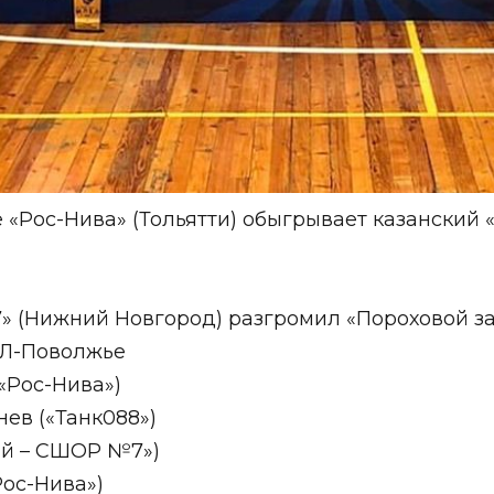
Рос-Нива» (Тольятти) обыгрывает казанский «Т
» (Нижний Новгород) разгромил «Пороховой зав
БЛ-Поволжье
«Рос-Нива»)
ев («Танк088»)
кий – СШОР №7»)
Рос-Нива»)