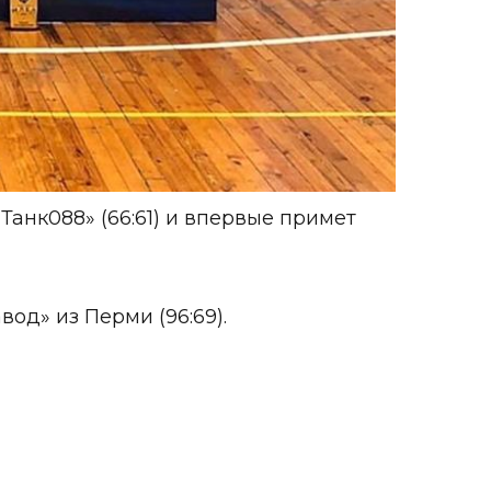
анк088» (66:61) и впервые примет
од» из Перми (96:69).