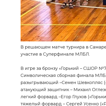
В решающем матче турнира в Самаре «
участие в Суперфинале МЛБЛ.
В игре за бронзу «Горький – СШОР №7
Символическая сборная финала МЛ
разыгрывающий –Семен Шевкопляс (
атакующий защитник – Михаил Оглезн
легкий форвард –Егор Глухов («Горь
тяжелый форвард – Сергей Усенко («