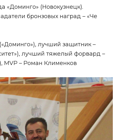
а «Доминго» (Новокузнецк).
адатели бронзовых наград – «Че
«Доминго»), лучший защитник –
ситет»), лучший тяжелый форвард –
), MVP – Роман Клименков