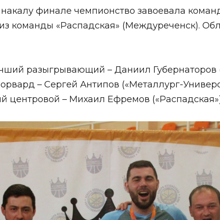
 накалу финале чемпионство завоевала команд
з команды «Распадская» (Междуреченск). Обл
учший разыгрывающий – Даниил Губернаторов (
форвард – Сергей Антипов («Металлург-Универ
ший центровой – Михаил Ефремов («Распадская»