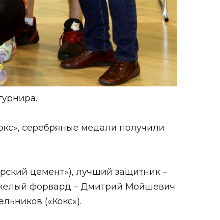
турнира.
окс», серебряные медали получили
ский цемент»), лучший защитник –
тяжелый форвард – Дмитрий Мойшевич
льников («Кокс»).