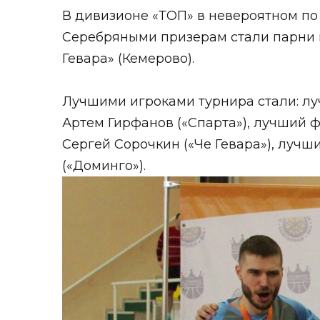
В дивизионе «ТОП» в невероятном по
Серебряными призерам стали парни и
Гевара» (Кемерово).
Лучшими игроками турнира стали: л
Артем Гирфанов («Спарта»), лучший 
Сергей Сорочкин («Че Гевара»), луч
(«Доминго»).