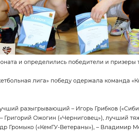
ната и определились победители и призеры 
кетбольная лига» победу одержала команда «К
учший разыгрывающий – Игорь Грибков («Сибир
 – Григорий Ожогин («Черниговец»), лучший 
ндр Громыко («КемГУ-Ветераны»), – Владимир Ме