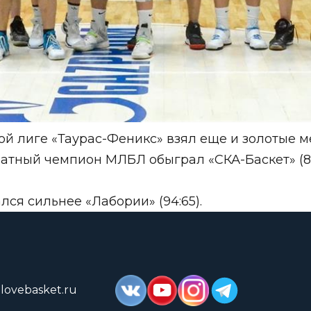
ой лиге «Таурас-Феникс» взял еще и золотые 
ратный чемпион МЛБЛ обыграл «СКА-Баскет» (86
лся сильнее «Лабории» (94:65).
lovebasket.ru