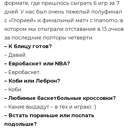
формате, где пришлось сыграть 6 игр за 7
дней. ⁣У нас был очень тяжелый полуфинал
с «Глорией» и финальный матч с Inanomo, в
котором мы отыграли отставание в 13 очков
за последние полторы четверти.⁣⁣⠀
– К блицу готов?⁣⁣⠀
– Давай.⁣⁣⠀
– Евробаскет или NBA?
– Евробаскет⁣⁣.
– Коби или Леброн?⁣⁣⠀
– Коби⁣⁣.
– Любимые баскетбольные кроссовки?
– Какие выдадут – в тех и играю. :)⁣⁣⠀
– Встать пораньше или поспать
подольше?⁣⁣⠀