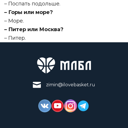
– Поспать подольше⁣⁣.
– Горы или море?
⁣⁣– Море.
– Питер или Москва?⁣⁣⠀
– Питер.
zimin@ilovebasket.ru