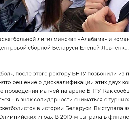
скетбольной лиги) минская «Алабама» и команд
 центровой сборной Беларуси Еленой Левченко,
бол», после этого ректору БНТУ позвонили из 
нято решение о дисквалификации этих двух ком
 проведения матчей на арене БНТУ. Как сообщ
ся – в знак солидарности сниматься с турнира
кетболисток в истории Беларуси. Выступала за
Олимпийских играх. В 2010-м сыграла в финал