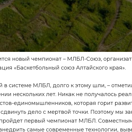
вится новый чемпионат – МЛБЛ-Союз, организа
ия «Баскетбольный союз Алтайского края».
й в системе МЛБЛ, долго к этому шли, – отме
ии нескольких лет. Никак не получалось реализ
астов-единомышленников, которая горит развит
 сдвинуть дело с мертвой точки. Поэтому мы з
е пройдет первый чемпионат МЛБЛ. Совместны
 внедрить самые современные технологии, выв