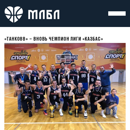
«ТАНК088» – ВНОВЬ ЧЕМПИОН ЛИГИ «КАЗБАС»