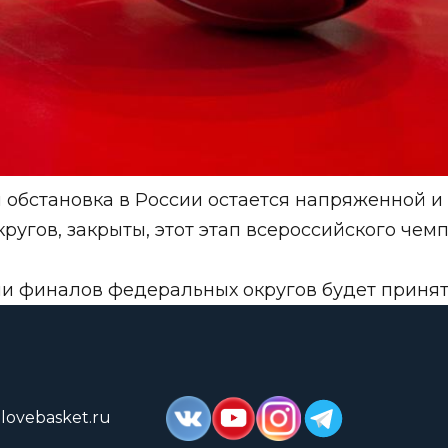
 обстановка в России остается напряженной и
угов, закрыты, этот этап всероссийского чем
и финалов федеральных округов будет принят
lovebasket.ru