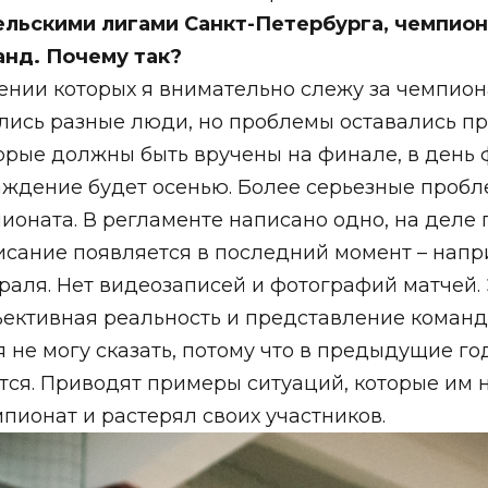
ельскими лигами Санкт-Петербурга, чемпион
анд. Почему так?
жении которых я внимательно слежу за чемпио
ались разные люди, но проблемы оставались п
орые должны быть вручены на финале, в день 
раждение будет осенью. Более серьезные про
оната. В регламенте написано одно, на деле 
писание появляется в последний момент – нап
раля. Нет видеозаписей и фотографий матчей. 
ъективная реальность и представление команд 
 не могу сказать, потому что в предыдущие го
ся. Приводят примеры ситуаций, которые им не
мпионат и растерял своих участников.