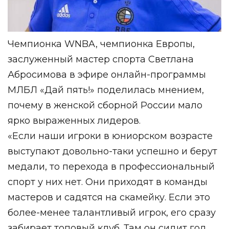
Чемпионка WNBA, чемпионка Европы,
заслуженный мастер спорта Светлана
Абросимова в эфире онлайн-программы
МЛБЛ «Дай пять!» поделилась мнением,
почему в женской сборной России мало
ярко выраженных лидеров.
«Если наши игроки в юниорском возрасте
выступают довольно-таки успешно и берут
медали, то перехода в профессиональный
спорт у них нет. Они приходят в команды
мастеров и садятся на скамейку. Если это
более-менее талантливый игрок, его сразу
забирает топовый клуб. Там он сидит год,