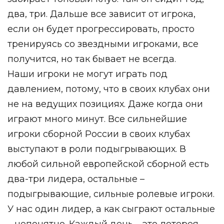
два, три. Дальше все зависит от игрока,
если он будет прогрессировать, просто
тренируясь со звездными игроками, все
получится, но так бывает не всегда.
Наши игроки не могут играть под
давлением, потому, что в своих клубах они
не на ведущих позициях. Даже когда они
играют много минут. Все сильнейшие
игроки сборной России в своих клубах
выступают в роли подыгрывающих. В
любой сильной европейской сборной есть
два-три лидера, остальные –
подыгрывающие, сильные ролевые игроки.
У нас один лидер, а как сыграют остальные
– непонятно. Каждый день – это лотерея.