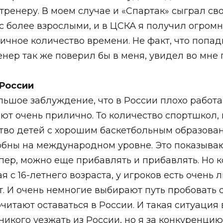
ренеру. В моем случае и «Спартак» сыграл сво
с более взрослыми, и в ЦСКА я получил огромн
ное количество времени. Не факт, что попади 
тренер так же поверил бы в меня, увидел во мн
 России
льшое заблуждение, что в России плохо работ
т очень прилично. То количество спортшкол, 
во детей с хорошим баскетбольным образованием
обны на международном уровне. Это показыва
супер, можно еще прибавлять и прибавлять. Но к
 с 16-летнего возраста, у игроков есть очень
т. И очень немногие выбирают путь пробовать с
читают оставаться в России. И такая ситуация
икого уезжать из России, но я за конкуренцию. 