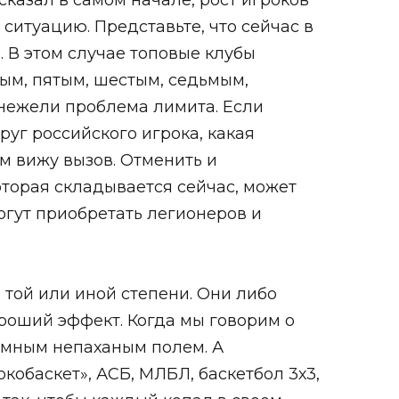
 сказал в самом начале, рост игроков
ситуацию. Представьте, что сейчас в
. В этом случае топовые клубы
тым, пятым, шестым, седьмым,
 нежели проблема лимита. Если
уг российского игрока, какая
ом вижу вызов. Отменить и
которая складывается сейчас, может
огут приобретать легионеров и
в той или иной степени. Они либо
роший эффект. Когда мы говорим о
ромным непаханым полем. А
кобаскет», АСБ, МЛБЛ, баскетбол 3х3,