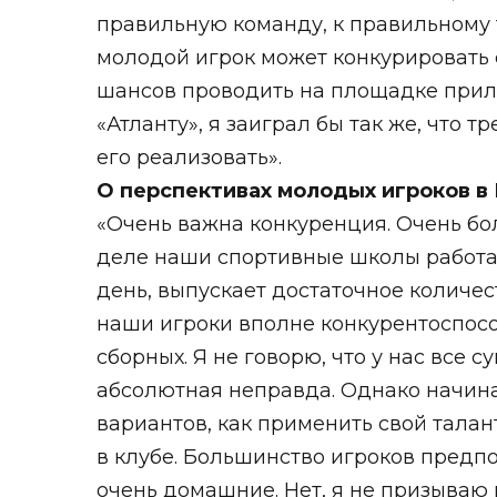
правильную команду, к правильному т
молодой игрок может конкурировать 
шансов проводить на площадке прилич
«Атланту», я заиграл бы так же, что 
его реализовать».
О перспективах молодых игроков в
«Очень важна конкуренция.
Очень бо
деле наши спортивные школы работаю
день, выпускает достаточное количест
наши игроки вполне конкурентоспос
сборных. Я не говорю, что у нас все 
абсолютная неправда. Однако начиная
вариантов, как применить свой талан
в клубе. Большинство игроков предпо
очень домашние. Нет, я не призываю н