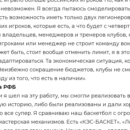
ас играло больше российских игроков. Но, как я
невозможен. Я всегда пытаюсь смоделировать 
ть возможность иметь только двух легионеров
х игроков, которые есть, а что будет с четвер
 владельцев, менеджеров и тренеров клубов,
игроками или менеджер не строит команду вокр
ет быть, стоит вообще отменить лимит, я в эт
 адаптироваться. Та экономическая ситуация, 
 Неизбежно сокращение бюджетов, клубы не см
 из того, что есть в наличии».
та РФБ
 я шел на эту работу, мы смогли реализовать 
ю историю, либо были реализованы и дали хо
то все супер. Я сравниваю наш баскетбол с ог
астерская механизмов. Есть «КЭС-БАСКЕТ», «Ло