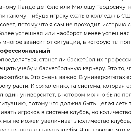
ному Нандо де Коло или Милошу Теодосичу, н
ли какому-нибудь игроку ехать в колледж в С
совет, потому что я сам не проходил историю с
 более успешная или наоборот менее успешная 
ь многое зависит от ситуации, в которую ты по
профессиональный
определяться, станет ли баскетбол их професси
ать учебу и баскетбольную карьеру. Это то, ч
скетбола. Это очень важно. В университетах е
ку расти. К сожалению, та система, которая ест
был один университет, в котором можно было по
 ситуацию, потому что должна быть целая сеть 
вивать игроков в системе клубов, но количеств
 мы не можем увеличивать количество клубов,
усственно создавать клубы. Я не говорю, что 