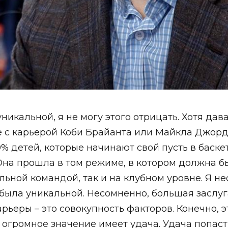
уникальной, я не могу этого отрицать. Хотя да
е с карьерой Коби Брайанта или Майкла Джорда
% детей, которые начинают свой пусть в баскет
Она прошла в том режиме, в котором должна б
льной командой, так и на клубном уровне. Я 
была уникальной. Несомненно, большая заслуга
рьеры – это совокупность факторов. Конечно, э
то огромное значение имеет удача. Удача попас