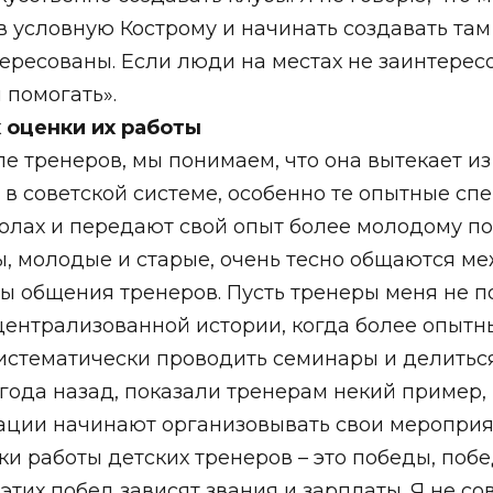
 условную Кострому и начинать создавать там 
тересованы. Если люди на местах не заинтерес
м помогать».
 оценки их работы
е тренеров, мы понимаем, что она вытекает из
в советской системе, особенно те опытные спе
олах и передают свой опыт более молодому по
ы, молодые и старые, очень тесно общаются ме
уры общения тренеров. Пусть тренеры меня не 
 централизованной истории, когда более опытн
истематически проводить семинары и делитьс
ода назад, показали тренерам некий пример, и
ации начинают организовывать свои мероприят
ки работы детских тренеров – это победы, поб
этих побед зависят звания и зарплаты. Я не со