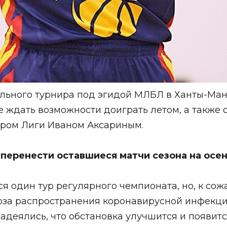
льного турнира под эгидой МЛБЛ в Ханты-Манс
 ждать возможности доиграть летом, а также 
ором Лиги Иваном Аксариным.
 перенести оставшиеся матчи сезона на осе
лся один тур регулярного чемпионата, но, к с
роза распространения коронавирусной инфекц
надеялись, что обстановка улучшится и появит