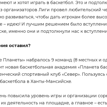
умеют и хотят играть в баскетбол. Это и подто
 из организаторов Лиги провел любительский 
о развиваться, чтобы дать игрокам более высо
вное – идею! И лучшим решением было вступле
ске, именно они и подтолкнули нас к вступлени
ения оставил?
 Планеты» набралось 9 команд (8 местных и од
ит новая баскетбольная академия «Планета ба
енческий спортивный клуб «Север». Пользуясь
 баскетбола в Ханты-Мансийске.
нь повысила уровень игры и организации соре
их деятельность на площадке, а главное – ест